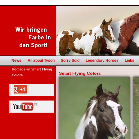
News
All about Tyson
Sorry Sold
Legendary Horses
Links
Homage an Smart Flying
Smart Flying Colors
Colors