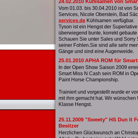
24.02.2010 Kühlsamen von Smart
Vom 01.03. bis 30.04.2010 ist von S
Services, Nicole Oberstein, Bad Sä
services.de
Kühlsamen verfügbar.
Tyson ist ein Hengst der Superlative
überwiegend bunte, korrekt gebaute 
Schauen Sie unter Sales und Sorry S
seiner Fohlen.Sie sind alle sehr m
Gänge und sind eine Augenweide.
25.01.2010 APHA ROM für Smart
In der Open Show Saison 2009 erreic
Smart Miss N Cash sein ROM in Ope
Paint Horse Championship.
Trainiert und vorgestellt wurde er vo
mit ihm gemacht hat. Wir wünschen Ul
Klasse Hengst.
25.11.2009 "Sweety" HS Dun It F
Besitzer
Herzlichen Glückwunsch an Christo