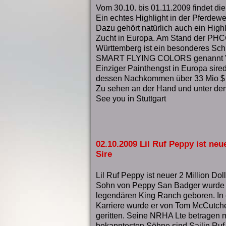
Vom 30.10. bis 01.11.2009 findet die 
Ein echtes Highlight in der Pferdewel
Dazu gehört natürlich auch ein High
Zucht in Europa. Am Stand der PH
Württemberg ist ein besonderes Sch
SMART FLYING COLORS genannt "
Einziger Painthengst in Europa si
dessen Nachkommen über 33 Mio $
Zu sehen an der Hand und unter dem
See you in Stuttgart
02.10.2009 Lil Ruf Peppy ist neu
Sire
Lil Ruf Peppy ist neuer 2 Million Doll
Sohn von Peppy San Badger wurde 
legendären King Ranch geboren. In e
Karriere wurde er von Tom McCutch
geritten. Seine NRHA Lte betragen 
bekanntesten Söhne sind Sailin Ruf,