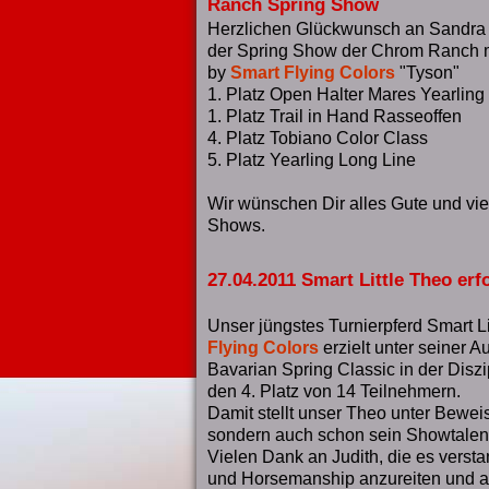
Ranch Spring Show
Herzlichen Glückwunsch an Sandra M
der Spring Show der Chrom Ranch 
by
Smart Flying Colors
"Tyson"
1. Platz Open Halter Mares Yearling
1. Platz Trail in Hand Rasseoffen
4. Platz Tobiano Color Class
5. Platz Yearling Long Line
Wir wünschen Dir alles Gute und viel
Shows.
27.04.2011 Smart Little Theo erf
Unser jüngstes Turnierpferd Smart Li
Flying Colors
erzielt unter seiner A
Bavarian Spring Classic in der Dis
den 4. Platz von 14 Teilnehmern.
Damit stellt unser Theo unter Beweis,
sondern auch schon sein Showtalent
Vielen Dank an Judith, die es verst
und Horsemanship anzureiten und au