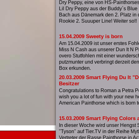
Dry Peppy, eine von HS-Painthorse
Lil Dry Peppy aus der Buddy´s Blue E
Bach aus Dänemark den 2. Platz in d
Rookie 2. Suuuper Line! Weiter so!!
15.04.2009 Sweety is born
Am 15.04.2009 ist unser erstes Foh
Miss N Cash aus unserer Dun It N Pi
overo Stutfohlen mit einer wundersc
putzmunter und verbringt derzeit den
Box erkunden.
20.03.2009 Smart Flying Du It "D
Besitzer
Congratulations to Roman a Petra 
wish you a lot of fun with your new ho
American Painthorse which is born to
15.03.2009 Smart Flying Colors a
In dieser Woche wird unser Hengst 
"Tyson" auf Tier.TV in der Reihe M
Vertreter der Rasse Painthorse in Ac