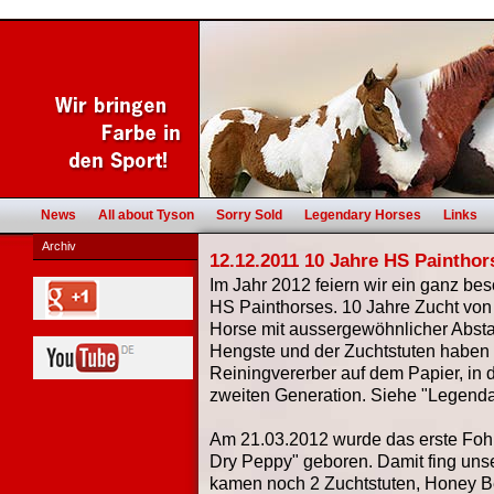
News
All about Tyson
Sorry Sold
Legendary Horses
Links
Archiv
12.12.2011 10 Jahre HS Painthor
Im Jahr 2012 feiern wir ein ganz be
HS Painthorses. 10 Jahre Zucht von
Horse mit aussergewöhnlicher Abst
Hengste und der Zuchtstuten haben 
Reiningvererber auf dem Papier, in d
zweiten Generation. Siehe "Legenda
Am 21.03.2012 wurde das erste Fohl
Dry Peppy" geboren. Damit fing unse
kamen noch 2 Zuchtstuten, Honey Be