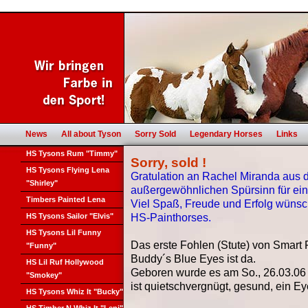
News
All about Tyson
Sorry Sold
Legendary Horses
Links
HS Tysons Rum "Timmy"
Sorry, sold
!
HS Tysons Flying Lena
Gratulation an Rachel Miranda aus 
"Shirley"
außergewöhnlichen Spürsinn für ein
Timbers Painted Lena
Viel Spaß, Freude und Erfolg wünsc
HS Tysons Sailor "Elvis"
HS-Painthorses
.
HS Tysons Lil Funny
Das erste Fohlen (Stute) von Smart 
"Funny"
Buddy´s Blue Eyes ist da.
HS Lil Ruf Hollywood
Geboren wurde es am So., 26.03.06
"Smokey"
ist quietschvergnügt, gesund, ein E
HS Tysons Whiz It "Bucky"