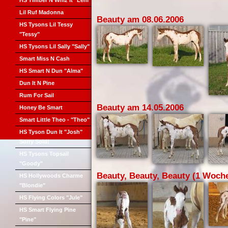
HS Timber N Whiz It "Leni"
Lil Ruf Madonna
Beauty am 08.06.2006
HS Tysons Lil Tessy
"Tessy"
HS Tysons Lil Sally "Sally"
Smart Miss N Cash
HS Smart N Dun "Alma"
Dun It N Pine
Rum For Sail
Beauty am 14.05.2006
Honey Be Smart
Smart Little Theo - "Theo"
HS Tyson Dun It "Josh"
Sorry Sold!
HS Tysons Topsail
"Goody"
Beauty, Beauty, Beauty (1 Woche
HS Hollywoods Charme
"Blondie"
HS Flying Colors "Jule"
HS Smart Flying Pine
"Pine"