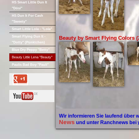
HS Smart Little Dun It
"Dösi"
HS Dun It For Cash
"Sweety"
Smart Little Lola - "Lola"
Smart Flying Dun It -
Beauty by Smart Flying Colors (2
"Dotty" (Pünktchen)
Blue Dry Peppy "Betty"
Beauty Little Lena "Beauty"
Paulis Bad Boy "Pauli"
Wir informieren Sie laufend über 
News
und unter Ranchnews bei