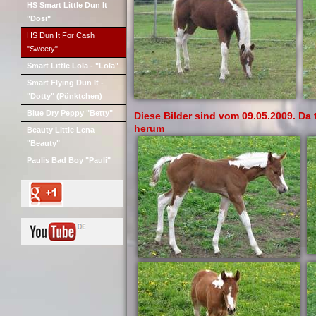
HS Smart Little Dun It
"Dösi"
HS Dun It For Cash
"Sweety"
Smart Little Lola - "Lola"
Smart Flying Dun It -
"Dotty" (Pünktchen)
Blue Dry Peppy "Betty"
Diese Bilder sind vom 09.05.2009. Da
herum
Beauty Little Lena
"Beauty"
Paulis Bad Boy "Pauli"