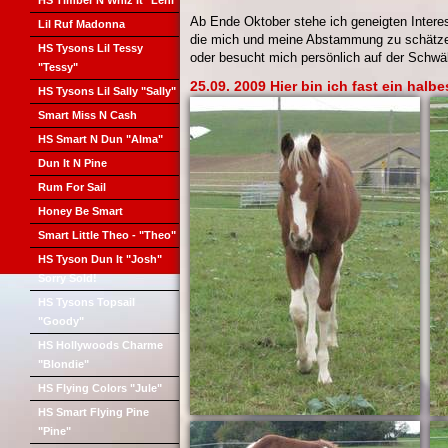
HS Timber N Whiz It "Leni"
Ab Ende Oktober stehe ich geneigten Intere
Lil Ruf Madonna
die mich und meine Abstammung zu schätzen
HS Tysons Lil Tessy
oder besucht mich persönlich auf der Schwä
"Tessy"
25.09. 2009 Hier bin ich fast ein halbe
HS Tysons Lil Sally "Sally"
Smart Miss N Cash
HS Smart N Dun "Alma"
Dun It N Pine
Rum For Sail
Honey Be Smart
Smart Little Theo - "Theo"
HS Tyson Dun It "Josh"
Sorry Sold!
HS Tysons Topsail
"Goody"
HS Hollywoods Charme
"Blondie"
HS Flying Colors "Jule"
HS Smart Flying Pine
"Pine"