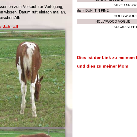
SILVER SNOW
ssenten zum Verkauf zur Verfügung,
dam: DUN IT N PINE
 wissen. Darum ruft einfach mal an,
HOLLYWOOD 
bischen Alb.
HOLLYWOOD VOGUE
s Jahr alt
SUGAR STEP 
Dies ist der Link zu meinem
und dies zu meiner Mom