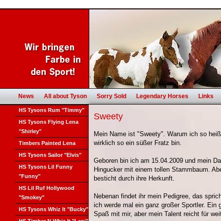
News
All about Tyson
Sorry Sold
Legendary Horses
Links
HS Tysons Rum "Timmy"
Sweety
HS Tysons Flying Lena
"Shirley"
Mein Name ist "Sweety". Warum ich so heiße,
wirklich so ein süßer Fratz bin.
Timbers Painted Lena
HS Tysons Sailor "Elvis"
Geboren bin ich am 15.04.2009 und mein Da
HS Tysons Lil Funny
Hingucker mit einem tollen Stammbaum. Ab
"Funny"
besticht durch ihre Herkunft.
HS Lil Ruf Hollywood
Nebenan findet ihr mein Pedigree, das spricht
"Smokey"
ich werde mal ein ganz großer Sportler. Ein g
HS Tysons Whiz It "Bucky"
Spaß mit mir, aber mein Talent reicht für wei