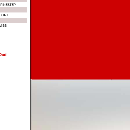
 PINESTEP
DUN IT
MISS
 Dad