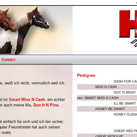
Contact
Pedigree
DASH FOR C
 weiß ich nicht, vermutlich weil ich
MISS N CASH
DOC N MISSY
sire: SMART MISS N CASH
d ist
Smart Miss N Cash
, ein echter
ILL BE SMART
er auch meine Ma,
Dun It N Pine
,
HONEY BE SMART
HONEY OLEN
 einfach für sich und ich bin sicher,
uter Freizeitreiter hat auch seinen
GREAT RED P
t mehr.
GREAT RESOLVE