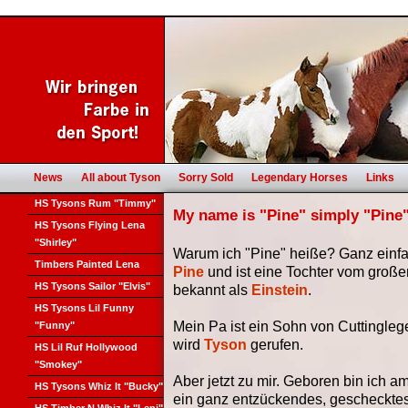
News
All about Tyson
Sorry Sold
Legendary Horses
Links
HS Tysons Rum "Timmy"
My name is "Pine" simply "Pine
HS Tysons Flying Lena
"Shirley"
Warum ich "Pine" heiße? Ganz einf
Timbers Painted Lena
Pine
und ist eine Tochter vom groß
HS Tysons Sailor "Elvis"
bekannt als
Einstein
.
HS Tysons Lil Funny
Mein Pa ist ein Sohn von Cuttingle
"Funny"
wird
Tyson
gerufen.
HS Lil Ruf Hollywood
"Smokey"
Aber jetzt zu mir. Geboren bin ich a
HS Tysons Whiz It "Bucky"
ein ganz entzückendes, geschecktes 