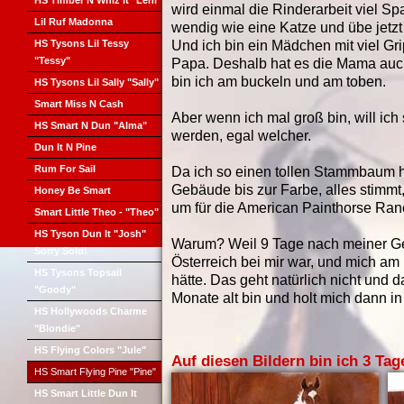
HS Timber N Whiz It "Leni"
wird einmal die Rinderarbeit viel S
Lil Ruf Madonna
wendig wie eine Katze und übe jetzt
HS Tysons Lil Tessy
Und ich bin ein Mädchen mit viel Gr
"Tessy"
Papa. Deshalb hat es die Mama auch n
bin ich am buckeln und am toben.
HS Tysons Lil Sally "Sally"
Smart Miss N Cash
Aber wenn ich mal groß bin, will ic
HS Smart N Dun "Alma"
werden, egal welcher.
Dun It N Pine
Rum For Sail
Da ich so einen tollen Stammbaum h
Gebäude bis zur Farbe, alles stimmt, 
Honey Be Smart
um für die American Painthorse Ra
Smart Little Theo - "Theo"
HS Tyson Dun It "Josh"
Warum? Weil 9 Tage nach meiner Ge
Sorry Sold!
Österreich bei mir war, und mich a
HS Tysons Topsail
hätte. Das geht natürlich nicht und da
"Goody"
Monate alt bin und holt mich dann i
HS Hollywoods Charme
"Blondie"
HS Flying Colors "Jule"
Auf diesen Bildern bin ich 3 Tage
HS Smart Flying Pine "Pine"
HS Smart Little Dun It