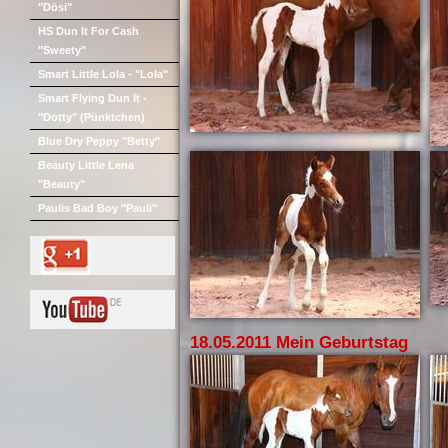
"Dösi"
HS Dun It For Cash
"Sweety"
Smart Little Lola - "Lola"
Smart Flying Dun It -
"Dotty" (Pünktchen)
Blue Dry Peppy "Betty"
Beauty Little Lena
"Beauty"
Paulis Bad Boy "Pauli"
18.05.2011 Mein Geburtstag