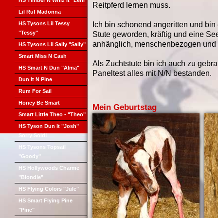
HS Timber N Whiz It "Leni"
Reitpferd lernen muss.
Lil Ruf Madonna
HS Tysons Lil Tessy
Ich bin schonend angeritten und bi
"Tessy"
Stute geworden, kräftig und eine Se
anhänglich, menschenbezogen und 
HS Tysons Lil Sally "Sally"
Smart Miss N Cash
Als Zuchtstute bin ich auch zu geb
HS Smart N Dun "Alma"
Paneltest alles mit N/N bestanden.
Dun It N Pine
Rum For Sail
Honey Be Smart
Mein Geburtstag
Smart Little Theo - "Theo"
HS Tyson Dun It "Josh"
Sorry Sold!
HS Tysons Topsail
"Goody"
HS Hollywoods Charme
"Blondie"
HS Flying Colors "Jule"
HS Smart Flying Pine
"Pine"