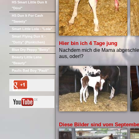
HS Smart Little Dun It
"Dösi"
HS Dun It For Cash
"Sweety"
Smart Little Lola - "Lola"
Smart Flying Dun It -
"Dotty" (Pünktchen)
Hier bin ich 4 Tage jung
Nachdem mich die Mama abgeschleckt 
Blue Dry Peppy "Betty"
aus, oder!?
Beauty Little Lena
"Beauty"
Paulis Bad Boy "Pauli"
Diese Bilder sind vom Septembe