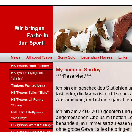
News
All about Tyson
Sorry Sold
Legendary Horses
Links
HS Tysons Rum "Timmy"
My name is Shirley
HS Tysons Flying Lena
****Reserviert****
"Shirley"
Timbers Painted Lena
Ich bin ein geschecktes Stutfohlen
HS Tysons Sailor "Elvis"
fast jeder, die Mama ist nicht so beka
Abstammung, und ist eine ganz Lieb
HS Tysons Lil Funny
"Funny"
Ich bin am 22.03.2013 geboren und 
HS Lil Ruf Hollywood
angemessenen Obelus mit netten Leu
"Smokey"
behandeln, mir immer satt zu essen
HS Tysons Whiz It "Bucky"
ohne grobe Gewalt alles beibringen,