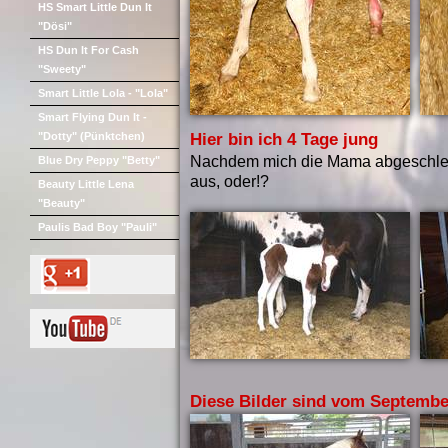
HS Smart Little Dun It
"Dösi"
HS Dun It For Cash
"Sweety"
Smart Little Lola - "Lola"
Smart Flying Dun It -
"Dotty" (Pünktchen)
Hier bin ich 4 Tage jung
Nachdem mich die Mama abgeschleckt 
Blue Dry Peppy "Betty"
aus, oder!?
Beauty Little Lena
"Beauty"
Paulis Bad Boy "Pauli"
Diese Bilder sind vom Septembe