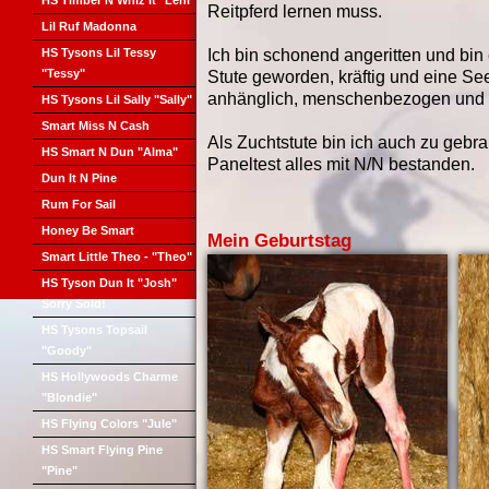
HS Timber N Whiz It "Leni"
Reitpferd lernen muss.
Lil Ruf Madonna
HS Tysons Lil Tessy
Ich bin schonend angeritten und bi
"Tessy"
Stute geworden, kräftig und eine Se
anhänglich, menschenbezogen und 
HS Tysons Lil Sally "Sally"
Smart Miss N Cash
Als Zuchtstute bin ich auch zu geb
HS Smart N Dun "Alma"
Paneltest alles mit N/N bestanden.
Dun It N Pine
Rum For Sail
Honey Be Smart
Mein Geburtstag
Smart Little Theo - "Theo"
HS Tyson Dun It "Josh"
Sorry Sold!
HS Tysons Topsail
"Goody"
HS Hollywoods Charme
"Blondie"
HS Flying Colors "Jule"
HS Smart Flying Pine
"Pine"