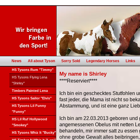
News
All about Tyson
Sorry Sold
Legendary Horses
Links
HS Tysons Rum "Timmy"
My name is Shirley
HS Tysons Flying Lena
****Reserviert****
"Shirley"
Timbers Painted Lena
Ich bin ein geschecktes Stutfohlen
HS Tysons Sailor "Elvis"
fast jeder, die Mama ist nicht so beka
Abstammung, und ist eine ganz Lieb
HS Tysons Lil Funny
"Funny"
Ich bin am 22.03.2013 geboren und 
HS Lil Ruf Hollywood
angemessenen Obelus mit netten Leu
"Smokey"
behandeln, mir immer satt zu essen
HS Tysons Whiz It "Bucky"
ohne grobe Gewalt alles beibringen,