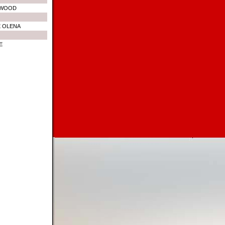
YWOOD
E OLENA
E