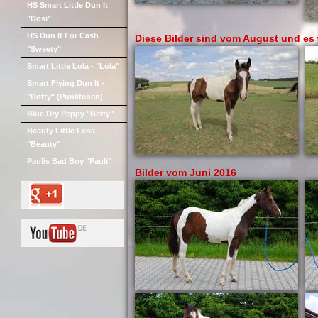
HS Smart Little Dun It
"Dösi"
HS Dun It For Cash
Diese Bilder sind vom August und es 
"Sweety"
Smart Little Lola - "Lola"
Smart Flying Dun It -
"Dotty" (Pünktchen)
Blue Dry Peppy "Betty"
Beauty Little Lena
"Beauty"
Paulis Bad Boy "Pauli"
Bilder vom Juni 2016