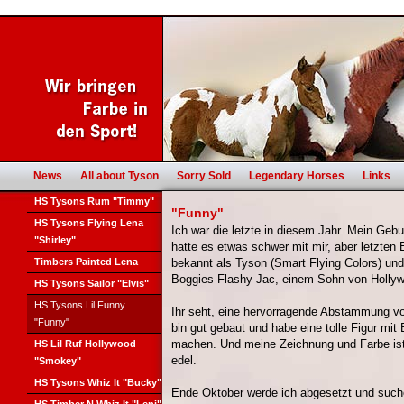
News
All about Tyson
Sorry Sold
Legendary Horses
Links
HS Tysons Rum "Timmy"
"Funny"
HS Tysons Flying Lena
Ich war die letzte in diesem Jahr. Mein Geb
"Shirley"
hatte es etwas schwer mit mir, aber letzten 
Timbers Painted Lena
bekannt als Tyson (Smart Flying Colors) un
Boggies Flashy Jac, einem Sohn von Hollyw
HS Tysons Sailor "Elvis"
HS Tysons Lil Funny
Ihr seht, eine hervorragende Abstammung von
"Funny"
bin gut gebaut und habe eine tolle Figur mit
machen. Und meine Zeichnung und Farbe is
HS Lil Ruf Hollywood
edel.
"Smokey"
HS Tysons Whiz It "Bucky"
Ende Oktober werde ich abgesetzt und suc