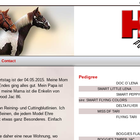
Contact
Pedigree
urtstag ist der 04.05.2015. Meine Mom
DOC O´LENA
Endes ging alles gut. Mein Papa ist
SMART LITTLE LENA
d meine Mama ist die Enkelin von
SMART PEPPY
ood Jac 86.
sire: SMART FLYING COLORS
DELTA FLYER
 Reining- und Cuttingblutlinien. Ich
MISS DF TARI
 Beinen, die jedem Model Ehre
FLYING TARI
t etwas ganz Besonderes. Einfach
BOGGIES FLA
he daher eine neue Wohnung, wo
BOGGIES TIMBER JAC