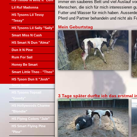
HS Timber N Whiz It "Leni"
immer ein sauberes Bett und viel Auslauf vor
Menschen, die sich für mich interessieren g
Lil Ruf Madonna
Futter und Wasser für mich haben. Ausserde
HS Tysons Lil Tessy
Pferd und Partner behandeln und nicht als Fu
"Tessy"
Mein Geburtstag
HS Tysons Lil Sally "Sally"
Smart Miss N Cash
HS Smart N Dun "Alma"
Dun It N Pine
Rum For Sail
Honey Be Smart
Smart Little Theo - "Theo"
HS Tyson Dun It "Josh"
Sorry Sold!
HS Tysons Topsail
3 Tage später durfte ich das erstmal i
"Goody"
HS Hollywoods Charme
"Blondie"
HS Flying Colors "Jule"
HS Smart Flying Pine
"Pine"