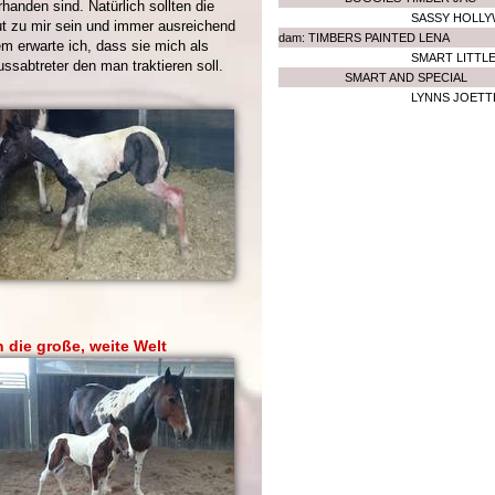
handen sind. Natürlich sollten die
SASSY HOLL
ut zu mir sein und immer ausreichend
dam: TIMBERS PAINTED LENA
m erwarte ich, dass sie mich als
SMART LITTL
ssabtreter den man traktieren soll.
SMART AND SPECIAL
LYNNS JOETT
n die große, weite Welt