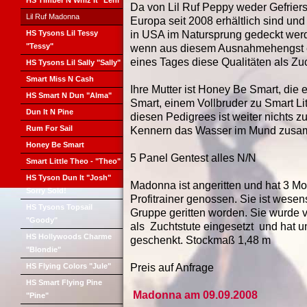
HS Timber N Whiz It "Leni"
Da von Lil Ruf Peppy weder Gefrie
Lil Ruf Madonna
Europa seit 2008 erhältlich sind un
HS Tysons Lil Tessy
in USA im Natursprung gedeckt werde
"Tessy"
wenn aus diesem Ausnahmehengst ein
eines Tages diese Qualitäten als Zuc
HS Tysons Lil Sally "Sally"
Smart Miss N Cash
Ihre Mutter ist Honey Be Smart, die e
HS Smart N Dun "Alma"
Smart, einem Vollbruder zu Smart Litt
Dun It N Pine
diesen Pedigrees ist weiter nichts 
Rum For Sail
Kennern das Wasser im Mund zusa
Honey Be Smart
5 Panel Gentest alles N/N
Smart Little Theo - "Theo"
HS Tyson Dun It "Josh"
Madonna ist angeritten und hat 3 Mo
Sorry Sold!
Profitrainer genossen. Sie ist wesen
HS Tysons Topsail
Gruppe geritten worden. Sie wurde 
"Goody"
als Zuchtstute eingesetzt und hat 
HS Hollywoods Charme
geschenkt. Stockmaß 1,48 m
"Blondie"
HS Flying Colors "Jule"
Preis auf Anfrage
HS Smart Flying Pine
Madonna am 09.09.2008
"Pine"