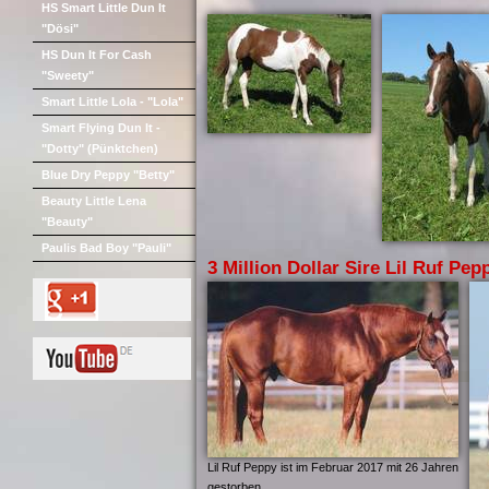
HS Smart Little Dun It
"Dösi"
HS Dun It For Cash
"Sweety"
Smart Little Lola - "Lola"
Smart Flying Dun It -
"Dotty" (Pünktchen)
Blue Dry Peppy "Betty"
Beauty Little Lena
"Beauty"
Paulis Bad Boy "Pauli"
3 Million Dollar Sire Lil Ruf Pep
Lil Ruf Peppy ist im Februar 2017 mit 26 Jahren
gestorben.