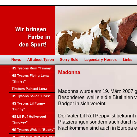
News
All about Tyson
Sorry Sold
Legendary Horses
Links
HS Tysons Rum "Timmy"
Madonna
HS Tysons Flying Lena
"Shirley"
Timbers Painted Lena
Madonna wurde am 19. März 2007 g
HS Tysons Sailor "Elvis"
Besonderes, weil sie die Blutlinie
Badger in sich vereint.
HS Tysons Lil Funny
"Funny"
Der Vater Lil Ruf Peppy ist bekannt 
HS Lil Ruf Hollywood
Platzierungen sondern auch durch s
"Smokey"
Nachkommen sind auch in Europa erf
HS Tysons Whiz It "Bucky"