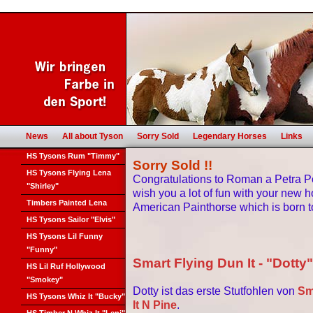
News
All about Tyson
Sorry Sold
Legendary Horses
Links
HS Tysons Rum "Timmy"
Sorry Sold !!
HS Tysons Flying Lena
Congratulations to Roman a Petra 
"Shirley"
wish you a lot of fun with your new ho
Timbers Painted Lena
American Painthorse which is born to
HS Tysons Sailor "Elvis"
HS Tysons Lil Funny
"Funny"
Smart Flying Dun It - "Dotty
HS Lil Ruf Hollywood
"Smokey"
Dotty ist das erste Stutfohlen von
Sm
HS Tysons Whiz It "Bucky"
It N Pine
.