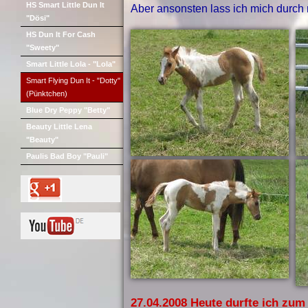
HS Smart Little Dun It
Aber ansonsten lass ich mich durch 
"Dösi"
HS Dun It For Cash
"Sweety"
Smart Little Lola - "Lola"
Smart Flying Dun It - "Dotty"
(Pünktchen)
Blue Dry Peppy "Betty"
Beauty Little Lena
"Beauty"
Paulis Bad Boy "Pauli"
27.04.2008 Heute durfte ich zum 