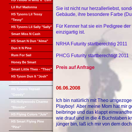
HS Timber N Whiz It "Leni"
Lil Ruf Madonna
Sie ist nicht nur herzallerliebst, son
Gebäude, ihre besondere Farbe (Du
HS Tysons Lil Tessy
"Tessy"
Für Kenner hat sie ein Pedigree der
HS Tysons Lil Sally "Sally"
einzigartig ist.
Smart Miss N Cash
HS Smart N Dun "Alma"
NRHA Futurity startberechtig 2011
Dun It N Pine
PHCG Futurity startberechtigt 2011
Rum For Sail
Honey Be Smart
Preis auf Anfrage
Smart Little Theo - "Theo"
HS Tyson Dun It "Josh"
Sorry Sold!
06.06.2008
HS Tysons Topsail
"Goody"
Ich bin natürlich mit Theo umgezogen.
HS Hollywoods Charme
Playboy! Aber meine Mom hat mir ge
"Blondie"
beibringe und das klappt einwandfre
HS Flying Colors "Jule"
wie drauf und in die 4 Buchstaben k
HS Smart Flying Pine
jünger bin, laß ich mir von dem doch 
"Pine"