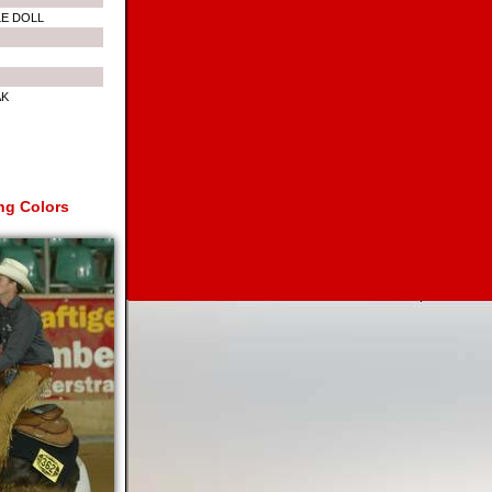
LE DOLL
AK
ing Colors