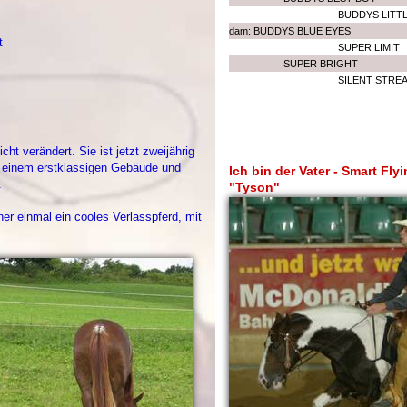
BUDDYS LITT
dam: BUDDYS BLUE EYES
t
SUPER LIMIT
SUPER BRIGHT
SILENT STRE
ht verändert. Sie ist jetzt zweijährig
t einem erstklassigen Gebäude und
Ich bin der Vater - Smart Fly
.
"Tyson"
er einmal ein cooles Verlasspferd, mit