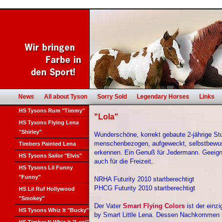
News
All about Tyson
Sorry Sold
Legendary Horses
Links
HS Tysons Rum "Timmy"
"Lola"
HS Tysons Flying Lena
"Shirley"
Wunderschöne, korrekt gebaute 2-jährige St
menschenbezogen, aufgeweckt, selbstbewusst
Timbers Painted Lena
erkennen. Ein Genuß für Jedermann. Geeigne
HS Tysons Sailor "Elvis"
auch für die Freizeit.
HS Tysons Lil Funny
"Funny"
NRHA Futurity 2010 startberechtigt
PHCG Futurity 2010 startberechtigt
HS Lil Ruf Hollywood
"Smokey"
Der Vater
Smart Flying Colors
ist der einz
HS Tysons Whiz It "Bucky"
by Smart Little Lena. Dessen Nachkommen ha