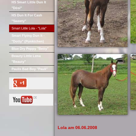
HS Smart Little Dun It
"Dösi"
HS Dun It For Cash
"Sweety"
Smart Little Lola - "Lola"
Smart Flying Dun It -
"Dotty" (Pünktchen)
Blue Dry Peppy "Betty"
Beauty Little Lena
"Beauty"
Paulis Bad Boy "Pauli"
Lola am 06.06.2008