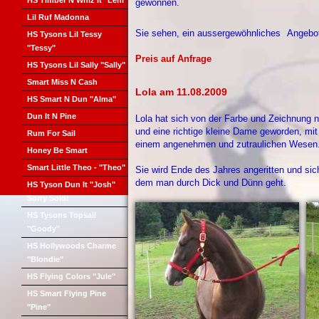
HS Timber N Whiz It "Leni"
gewonnen.
Lil Ruf Madonna
Sie sehen, ein aussergewöhnliches
Angebo
HS Tysons Lil Tessy
"Tessy"
Preis auf Anfrage
HS Tysons Lil Sally "Sally"
Smart Miss N Cash
Lola am 11.08.2009
HS Smart N Dun "Alma"
Dun It N Pine
Lola hat sich von der Farbe und Zeichnung nic
und eine richtige kleine Dame geworden, mi
Rum For Sail
einem angenehmen und zutraulichen Wesen
Honey Be Smart
Smart Little Theo - "Theo"
Sie wird Ende des Jahres angeritten und sich
dem man durch Dick und Dünn geht.
HS Tyson Dun It "Josh"
Sorry Sold!
HS Tysons Topsail
"Goody"
HS Hollywoods Charme
"Blondie"
HS Flying Colors "Jule"
HS Smart Flying Pine
"Pine"