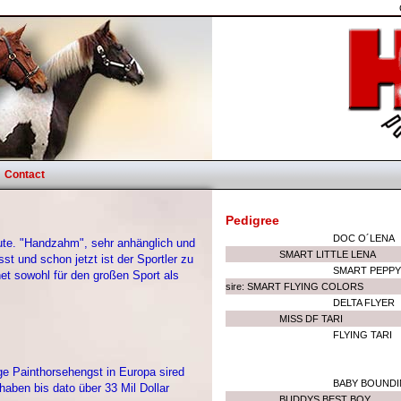
Contact
Pedigree
DOC O´LENA
ute. "Handzahm", sehr anhänglich und
SMART LITTLE LENA
 und schon jetzt ist der Sportler zu
SMART PEPPY
t sowohl für den großen Sport als
sire: SMART FLYING COLORS
DELTA FLYER
MISS DF TARI
FLYING TARI
ige Painthorsehengst in Europa sired
BABY BOUNDI
ben bis dato über 33 Mil Dollar
BUDDYS BEST BOY